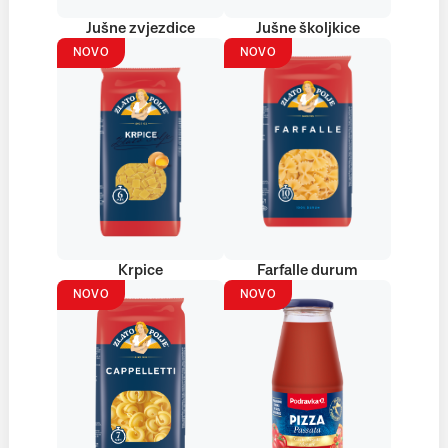
Jušne zvjezdice
Jušne školjkice
NOVO
NOVO
Krpice
Farfalle durum
NOVO
NOVO