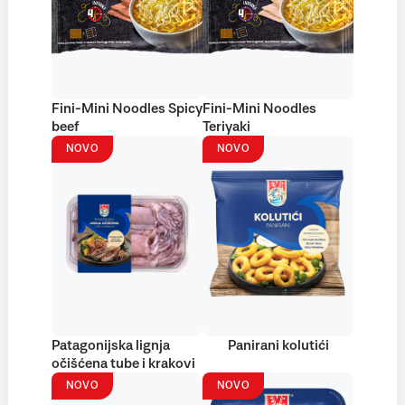
Fini-Mini Noodles Spicy
Fini-Mini Noodles
beef
Teriyaki
NOVO
NOVO
Patagonijska lignja
Panirani kolutići
očišćena tube i krakovi
NOVO
NOVO