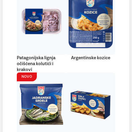
Patagonijska lignja
Argentinske kozice
očišćena kolutići i
krakovi
NOVO