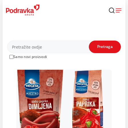
Skip
to
content
Proizvodi
Pretraga
Samo novi proizvodi