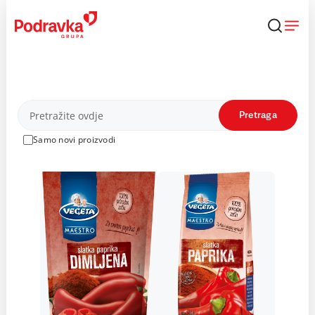
Skip
to
content
Proizvodi
Pretraga
Samo novi proizvodi