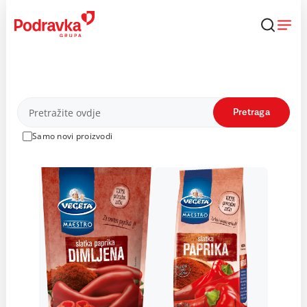
Skip
to
content
Proizvodi
Pretraga
Samo novi proizvodi