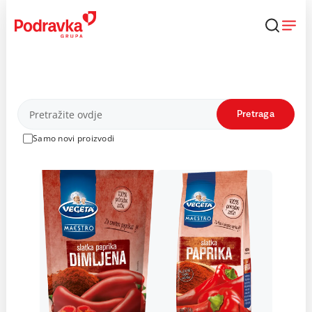
Skip
to
content
Proizvodi
Pretraga
Samo novi proizvodi