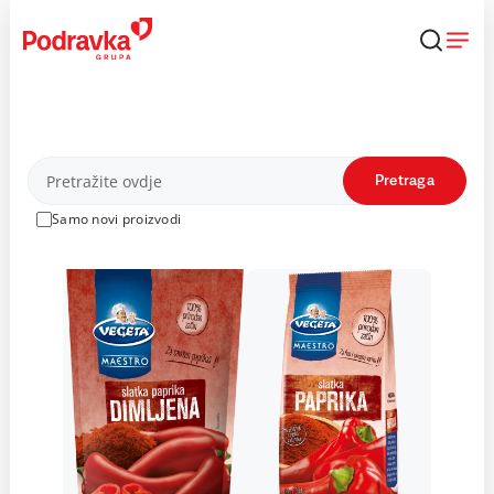
Skip
to
content
Proizvodi
Pretraga
Samo novi proizvodi