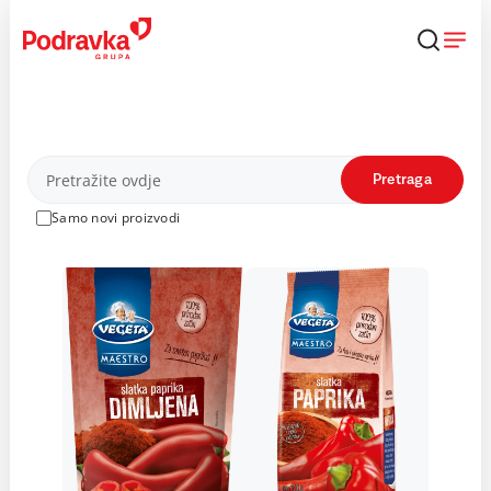
Skip
to
content
Proizvodi
Pretraga
Samo novi proizvodi