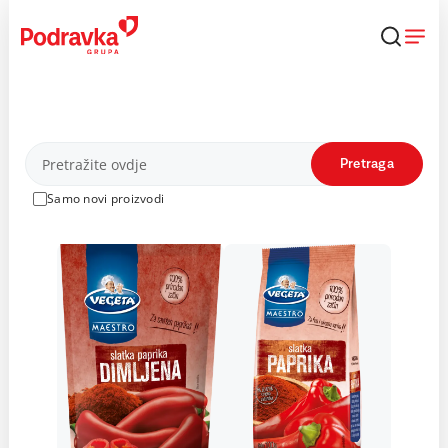
Skip
to
content
Proizvodi
Pretraga
Samo novi proizvodi