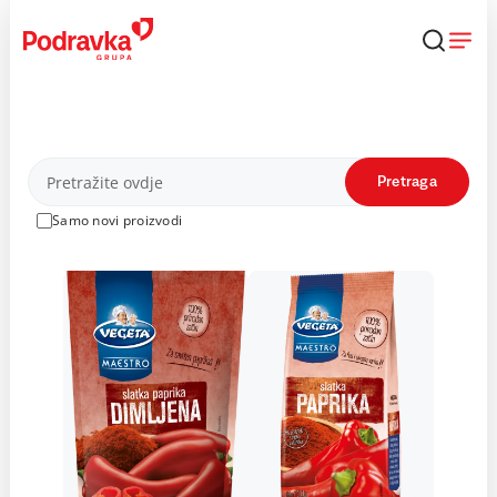
Skip
to
content
Proizvodi
Pretraga
Samo novi proizvodi