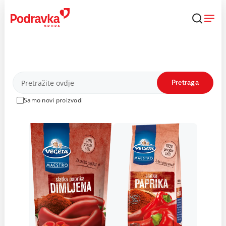
Skip
to
content
Proizvodi
Pretraga
Samo novi proizvodi