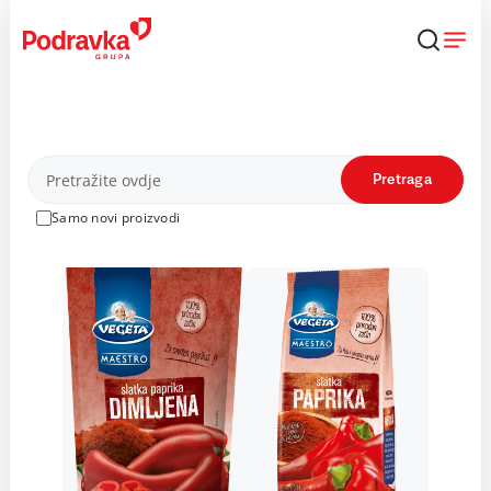
Skip
to
content
Proizvodi
Pretraga
Samo novi proizvodi