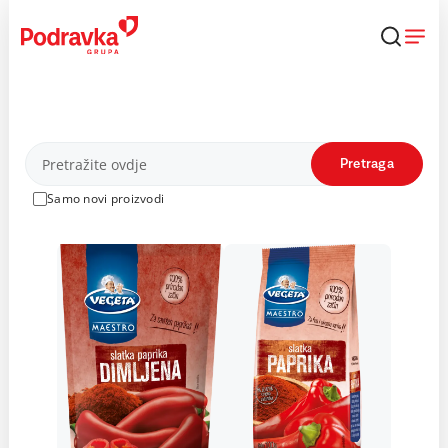
Skip
to
content
Proizvodi
Pretraga
Samo novi proizvodi