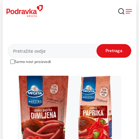
Skip
to
content
Proizvodi
Pretraga
Samo novi proizvodi