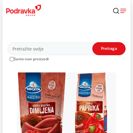
Skip
to
content
Proizvodi
Pretraga
Samo novi proizvodi