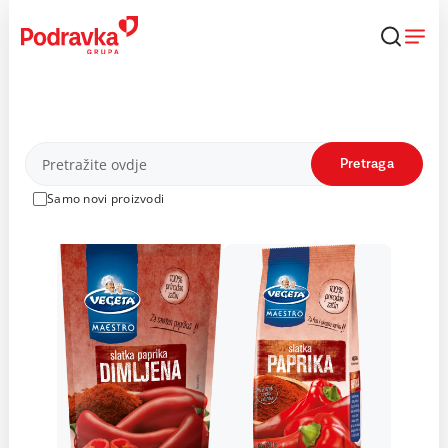
Skip
to
content
Proizvodi
Pretraga
Samo novi proizvodi