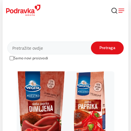
Skip
to
content
Proizvodi
Pretraga
Samo novi proizvodi