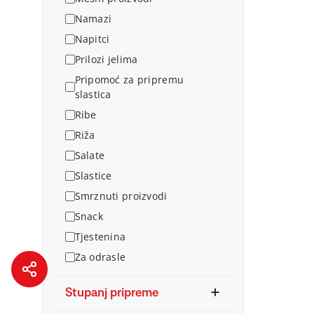
Namazi
Napitci
Prilozi jelima
Pripomoć za pripremu
slastica
Ribe
Riža
Salate
Slastice
Smrznuti proizvodi
Snack
Tjestenina
Za odrasle
Stupanj pripreme