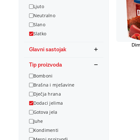
Ljuto
Neutralno
Slano
Slatko
Dim
Glavni sastojak
Tip proizvoda
Bomboni
Brašna i mješavine
Dječja hrana
Dodaci jelima
Gotova jela
Juhe
Kondimenti
Mesni proizvodi