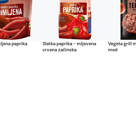
ljena paprika
Slatka paprika – mljevena
Vegeta grill 
crvena začinska
med