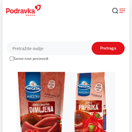
Skip
to
content
Proizvodi
Pretraga
Samo novi proizvodi