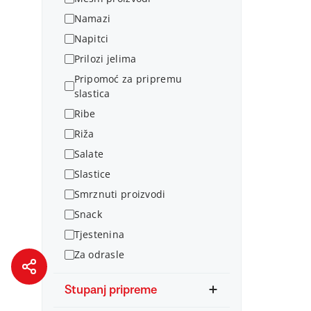
Namazi
Napitci
Prilozi jelima
Pripomoć za pripremu
slastica
Ribe
Riža
Salate
Slastice
Smrznuti proizvodi
Snack
Tjestenina
Za odrasle
Stupanj pripreme