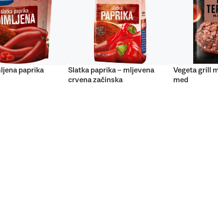
ljena paprika
Slatka paprika – mljevena
Vegeta grill 
crvena začinska
med