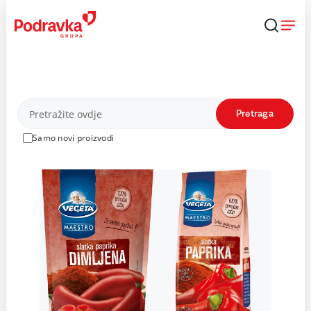
Skip
to
content
Proizvodi
Pretraga
Samo novi proizvodi