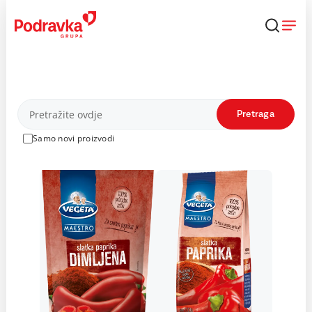
Skip
to
content
Proizvodi
Pretraga
Samo novi proizvodi