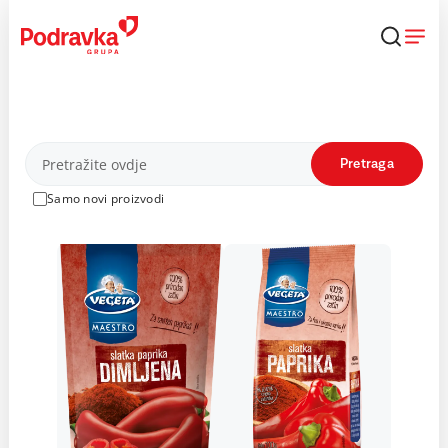
Skip
to
content
Proizvodi
Pretraga
Samo novi proizvodi