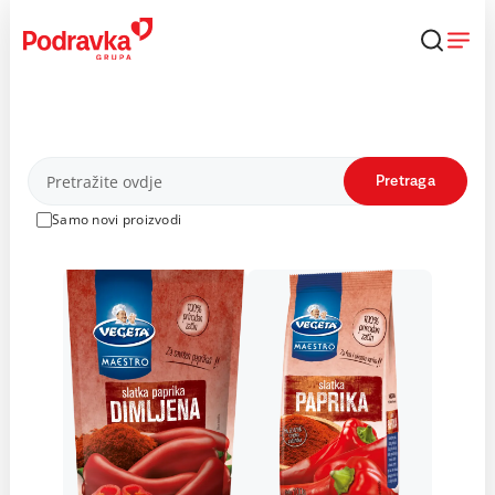
Skip
to
content
Proizvodi
Pretraga
Samo novi proizvodi