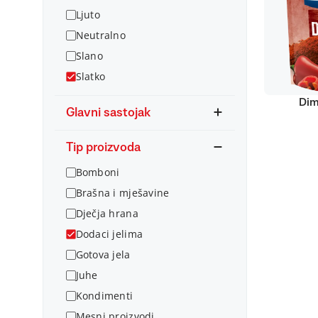
Ljuto
Neutralno
Slano
Slatko
Dim
Glavni sastojak
Tip proizvoda
Bomboni
Brašna i mješavine
Dječja hrana
Dodaci jelima
Gotova jela
Juhe
Kondimenti
Mesni proizvodi