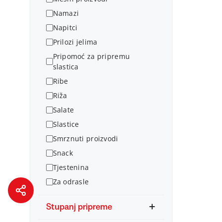
Namazi
Napitci
Prilozi jelima
Pripomoć za pripremu
slastica
Ribe
Riža
Salate
Slastice
Smrznuti proizvodi
Snack
Tjestenina
Za odrasle
Stupanj pripreme