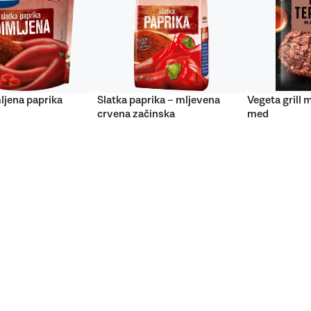
ljena paprika
Slatka paprika – mljevena
Vegeta grill 
crvena začinska
med