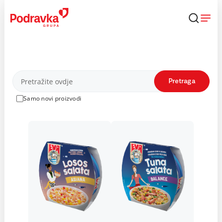
Skip
to
content
Proizvodi
Pretraga
Samo novi proizvodi