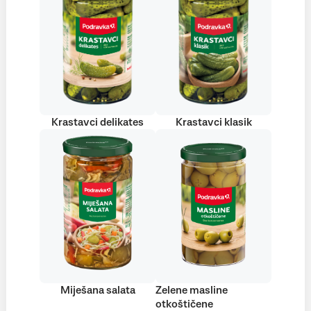
Krastavci delikates
Krastavci klasik
Miješana salata
Zelene masline
otkoštičene