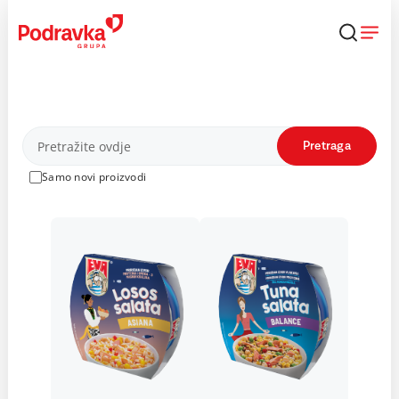
Skip
to
content
Proizvodi
Pretraga
Samo novi proizvodi