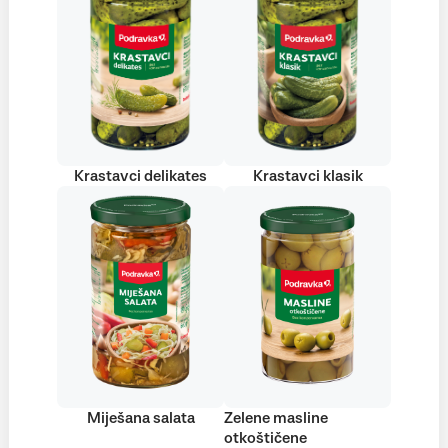
Krastavci delikates
Krastavci klasik
Miješana salata
Zelene masline
otkoštičene