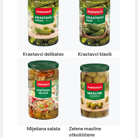
Krastavci delikates
Krastavci klasik
Miješana salata
Zelene masline
otkoštičene