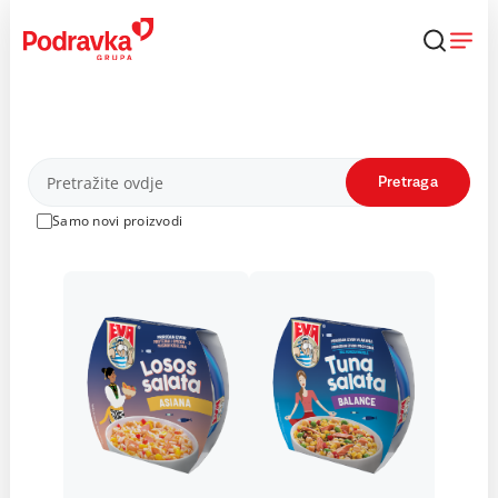
Skip
to
content
Proizvodi
Pretraga
Samo novi proizvodi