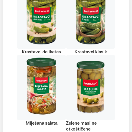
Krastavci delikates
Krastavci klasik
Miješana salata
Zelene masline
otkoštičene