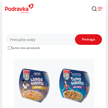
Skip
to
content
Proizvodi
Pretraga
Samo novi proizvodi