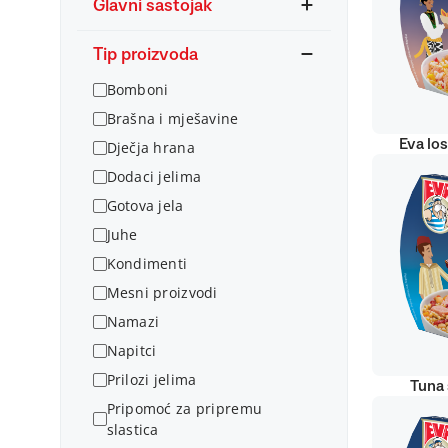
Glavni sastojak
Tip proizvoda
Bomboni
Brašna i mješavine
Eva lo
Dječja hrana
Dodaci jelima
Gotova jela
Juhe
Kondimenti
Mesni proizvodi
Namazi
Napitci
Prilozi jelima
Tuna 
Pripomoć za pripremu
slastica