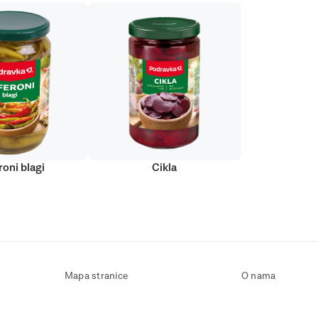
roni blagi
Cikla
Mapa stranice
O nama
Uvjeti korištenja
Kontaktirajte nas
Zaštita osobnih podataka
Zaštita privatnosti
Izjava o pristupačnosti
Postavke kolačića