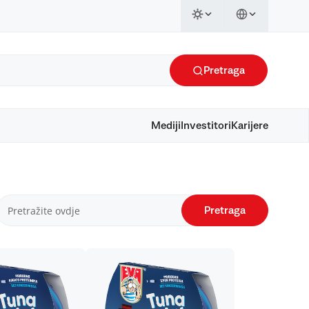
Pretraga
Mediji
Investitori
Karijere
Pretraga