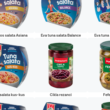
sos salata Asiana
Eva tuna salata Balance
Eva tuna 
salata kus-kus
Cikla rezanci
Fefe