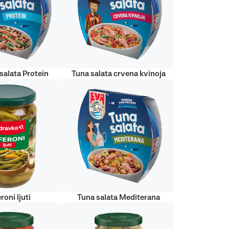
salata Protein
Tuna salata crvena kvinoja
roni ljuti
Tuna salata Mediterana