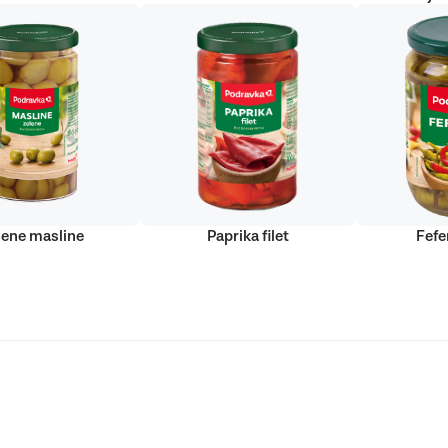
lene masline
Paprika filet
Fefe
Podravka d.d. (Inc) Sva prava pridržana
strirani žig Podravke d.d. (Inc.)