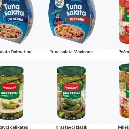
alata Dalmatina
Tuna salata Mexicana
Peče
tavci delikates
Krastavci klasik
Miješ