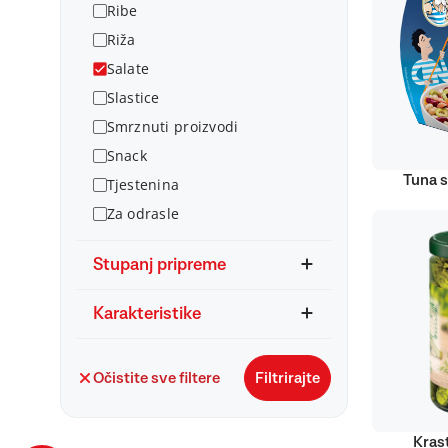
Ribe
Riža
Salate
Slastice
Smrznuti proizvodi
Snack
Tuna s
Tjestenina
Za odrasle
Stupanj pripreme
Karakteristike
Očistite sve filtere
Filtrirajte
Kras