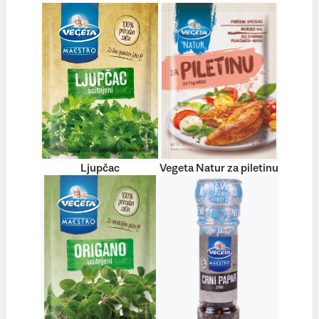
Ljupčac
Vegeta Natur za piletinu