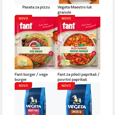
Pasata za pizzu
Vegeta Maestro luk
granule
NOVO
NOVO
Fant burger / vege
Fant za pileći paprikaš /
burger
povrtni paprikaš
NOVO
NOVO