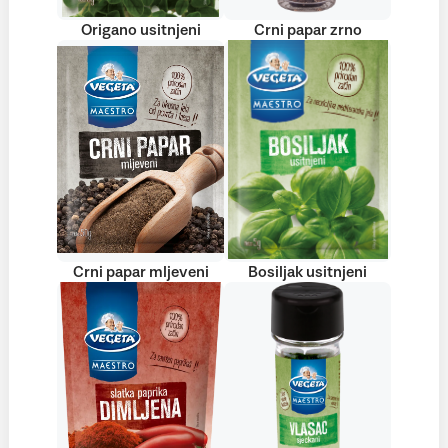
Origano usitnjeni
Crni papar zrno
Crni papar mljeveni
Bosiljak usitnjeni