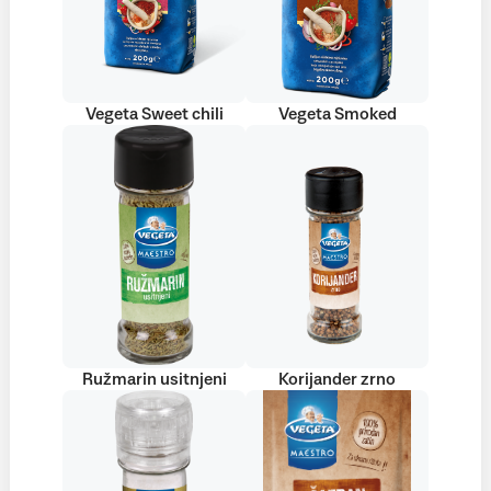
Vegeta Sweet chili
Vegeta Smoked
Ružmarin usitnjeni
Korijander zrno