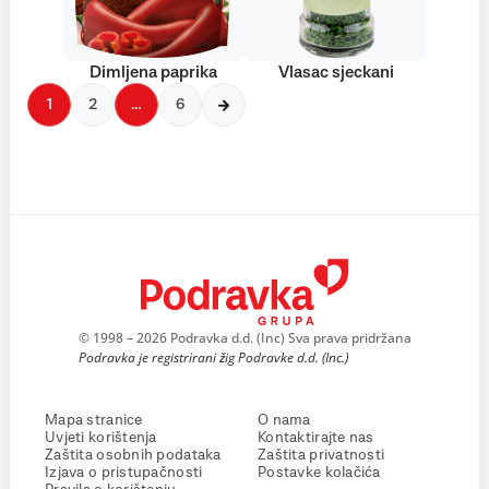
Dimljena paprika
Vlasac sjeckani
1
2
…
6
© 1998 – 2026 Podravka d.d. (Inc) Sva prava pridržana
Podravka je registrirani žig Podravke d.d. (Inc.)
Mapa stranice
O nama
Uvjeti korištenja
Kontaktirajte nas
Zaštita osobnih podataka
Zaštita privatnosti
Izjava o pristupačnosti
Postavke kolačića