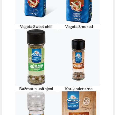
Vegeta Sweet chili
Vegeta Smoked
Ružmarin usitnjeni
Korijander zrno