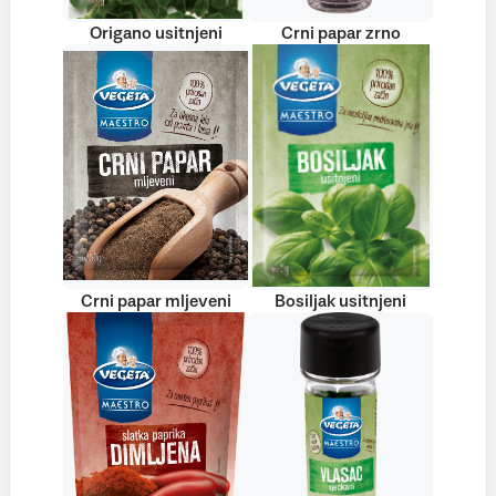
Origano usitnjeni
Crni papar zrno
Crni papar mljeveni
Bosiljak usitnjeni