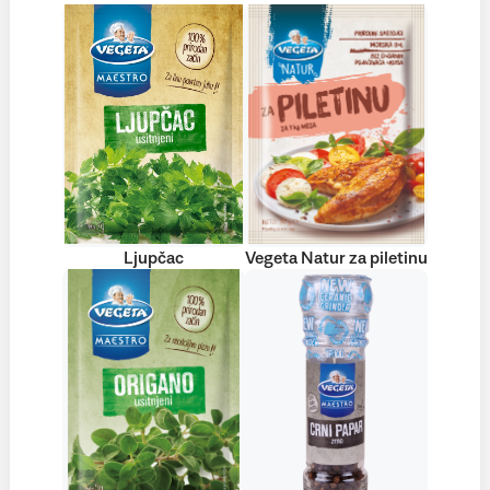
Ljupčac
Vegeta Natur za piletinu