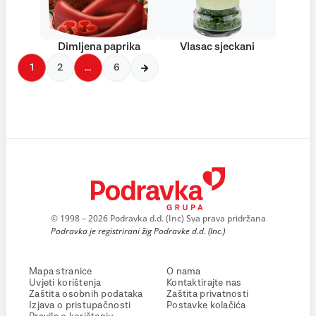
Dimljena paprika
Vlasac sjeckani
1
2
…
6
© 1998 – 2026 Podravka d.d. (Inc) Sva prava pridržana
Podravka je registrirani žig Podravke d.d. (Inc.)
Mapa stranice
O nama
Uvjeti korištenja
Kontaktirajte nas
Zaštita osobnih podataka
Zaštita privatnosti
Izjava o pristupačnosti
Postavke kolačića