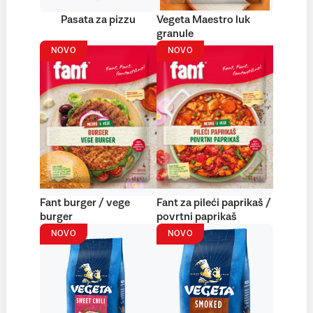
Pasata za pizzu
Vegeta Maestro luk
granule
NOVO
NOVO
Fant burger / vege
Fant za pileći paprikaš /
burger
povrtni paprikaš
NOVO
NOVO