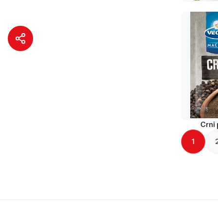
Crni 
1