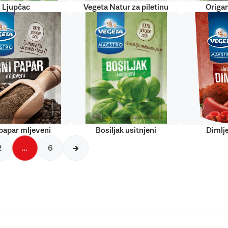
Ljupčac
Vegeta Natur za piletinu
Origan
papar mljeveni
Bosiljak usitnjeni
Dimlj
2
…
6