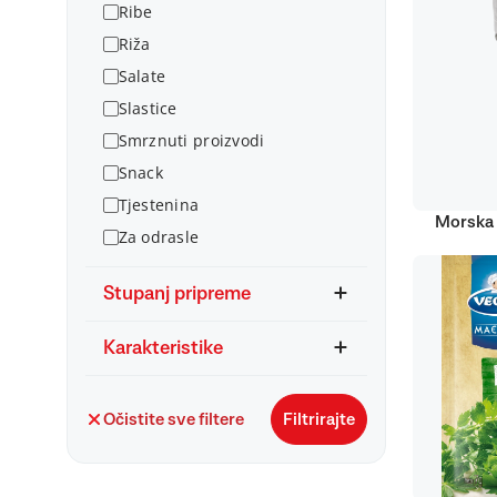
Ribe
Riža
Salate
Slastice
Smrznuti proizvodi
Snack
Tjestenina
Morska 
Za odrasle
Stupanj pripreme
Karakteristike
Očistite sve filtere
Filtrirajte