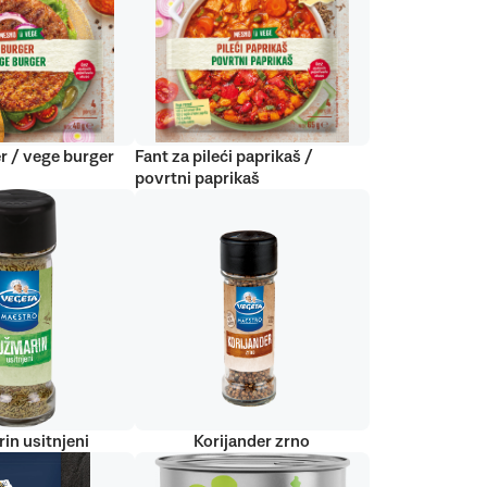
r / vege burger
Fant za pileći paprikaš /
povrtni paprikaš
in usitnjeni
Korijander zrno