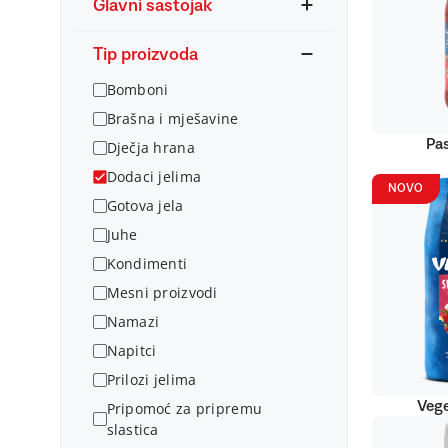
Glavni sastojak
Tip proizvoda
Bomboni
Brašna i mješavine
Pas
Dječja hrana
Dodaci jelima
NOVO
Gotova jela
Juhe
Kondimenti
Mesni proizvodi
Namazi
Napitci
Prilozi jelima
Vege
Pripomoć za pripremu
slastica