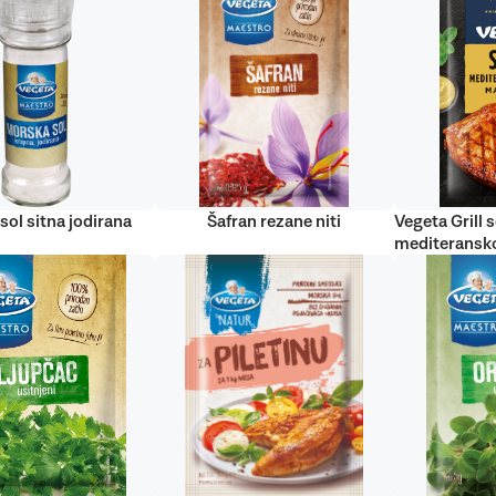
sol sitna jodirana
Šafran rezane niti
Vegeta Grill s
mediteransko