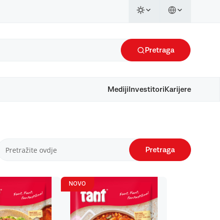
Pretraga
Mediji
Investitori
Karijere
Pretraga
NOVO