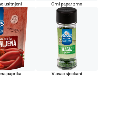
o usitnjeni
Crni papar zrno
ena paprika
Vlasac sjeckani