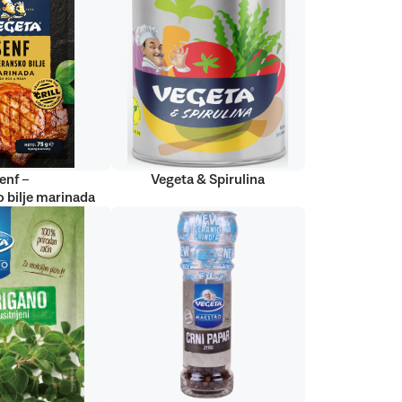
enf –
Vegeta & Spirulina
 bilje marinada