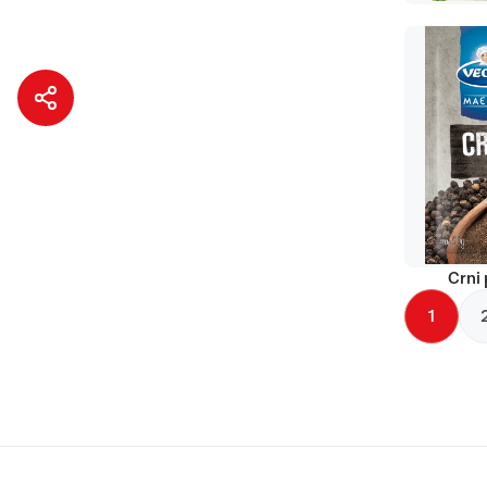
Crni 
1