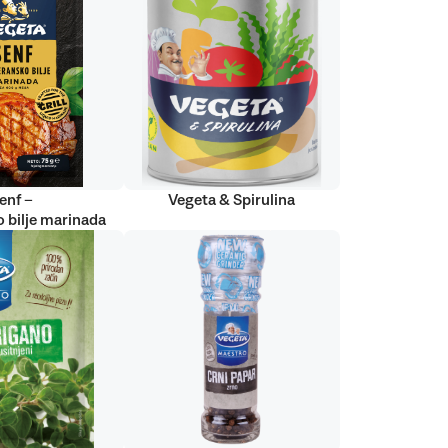
enf –
Vegeta & Spirulina
 bilje marinada