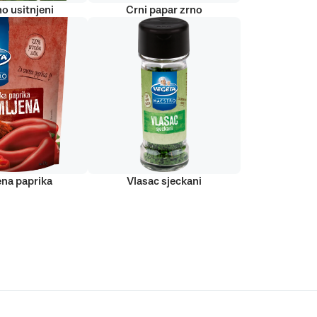
o usitnjeni
Crni papar zrno
ena paprika
Vlasac sjeckani