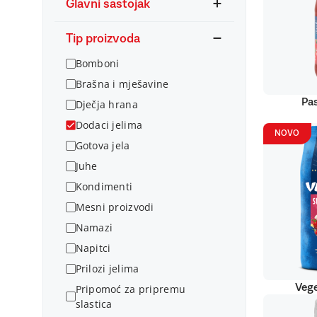
Glavni sastojak
Tip proizvoda
Bomboni
Brašna i mješavine
Pas
Dječja hrana
Dodaci jelima
NOVO
Gotova jela
Juhe
Kondimenti
Mesni proizvodi
Namazi
Napitci
Prilozi jelima
Vege
Pripomoć za pripremu
slastica