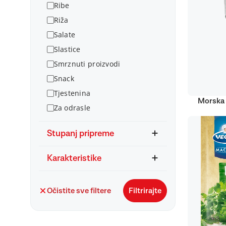
Ribe
Riža
Salate
Slastice
Smrznuti proizvodi
Snack
Tjestenina
Morska 
Za odrasle
Stupanj pripreme
Karakteristike
Očistite sve filtere
Filtrirajte