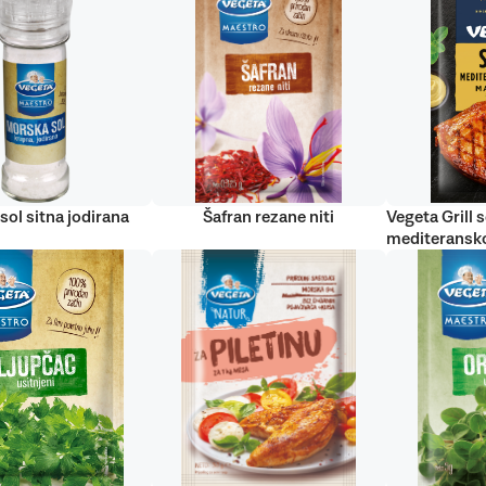
sol sitna jodirana
Šafran rezane niti
Vegeta Grill s
mediteransko