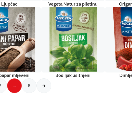
Ljupčac
Vegeta Natur za piletinu
Origan
papar mljeveni
Bosiljak usitnjeni
Dimlj
2
…
6