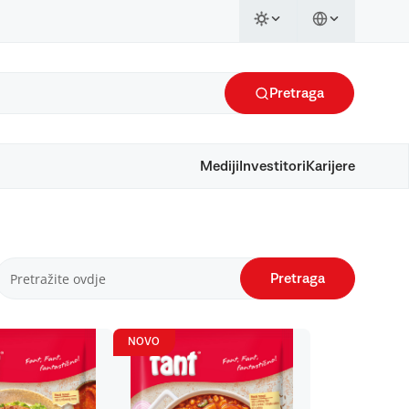
Pretraga
Mediji
Investitori
Karijere
Pretraga
NOVO