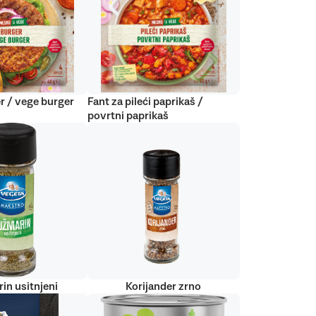
r / vege burger
Fant za pileći paprikaš /
povrtni paprikaš
in usitnjeni
Korijander zrno