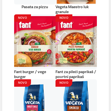
Pasata za pizzu
Vegeta Maestro luk
granule
NOVO
NOVO
Fant burger / vege
Fant za pileći paprikaš /
burger
povrtni paprikaš
NOVO
NOVO