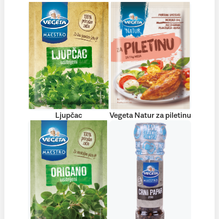
Ljupčac
Vegeta Natur za piletinu