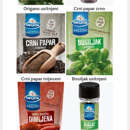
Origano usitnjeni
Crni papar zrno
Crni papar mljeveni
Bosiljak usitnjeni