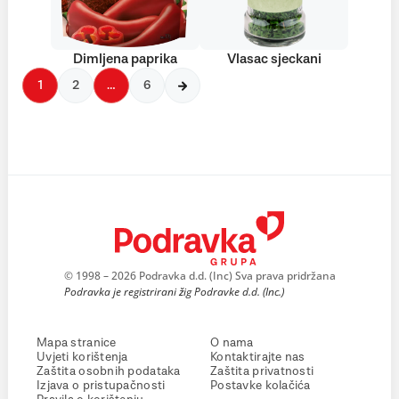
Dimljena paprika
Vlasac sjeckani
1
2
…
6
© 1998 – 2026 Podravka d.d. (Inc) Sva prava pridržana
Podravka je registrirani žig Podravke d.d. (Inc.)
Mapa stranice
O nama
Uvjeti korištenja
Kontaktirajte nas
Zaštita osobnih podataka
Zaštita privatnosti
Izjava o pristupačnosti
Postavke kolačića