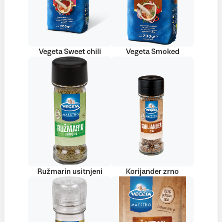
Vegeta Sweet chili
Vegeta Smoked
Ružmarin usitnjeni
Korijander zrno