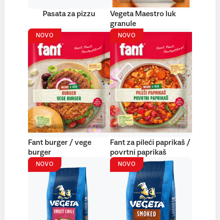
Pasata za pizzu
Vegeta Maestro luk
granule
NOVO
NOVO
Fant burger / vege
Fant za pileći paprikaš /
burger
povrtni paprikaš
NOVO
NOVO