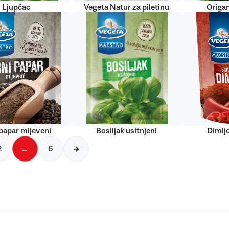
Ljupčac
Vegeta Natur za piletinu
Origan
papar mljeveni
Bosiljak usitnjeni
Dimlj
2
…
6