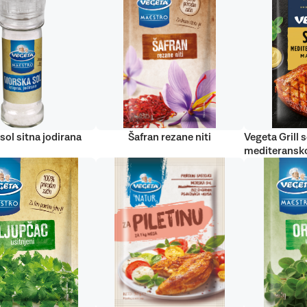
sol sitna jodirana
Šafran rezane niti
Vegeta Grill s
mediteransko