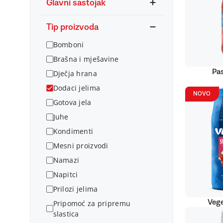
Glavni sastojak
Tip proizvoda
Bomboni
Brašna i mješavine
Pas
Dječja hrana
Dodaci jelima
NOVO
Gotova jela
Juhe
Kondimenti
Mesni proizvodi
Namazi
Napitci
Prilozi jelima
Vege
Pripomoć za pripremu
slastica