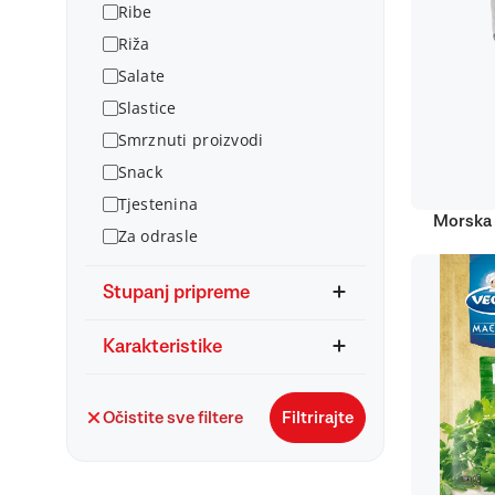
Ribe
Riža
Salate
Slastice
Smrznuti proizvodi
Snack
Tjestenina
Morska 
Za odrasle
Stupanj pripreme
Karakteristike
Očistite sve filtere
Filtrirajte