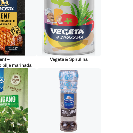
enf –
Vegeta & Spirulina
 bilje marinada