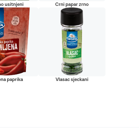
o usitnjeni
Crni papar zrno
ena paprika
Vlasac sjeckani