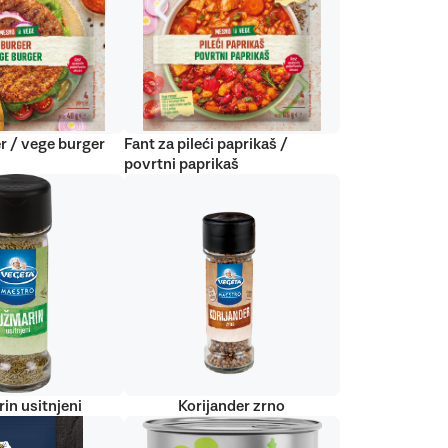
r / vege burger
Fant za pileći paprikaš /
povrtni paprikaš
in usitnjeni
Korijander zrno