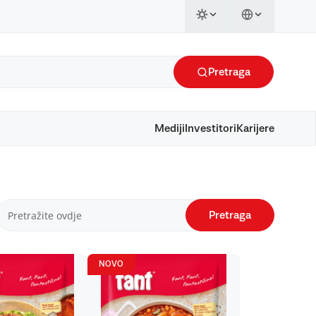
Pretraga
Mediji
Investitori
Karijere
Pretraga
NOVO