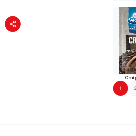
Crni 
1