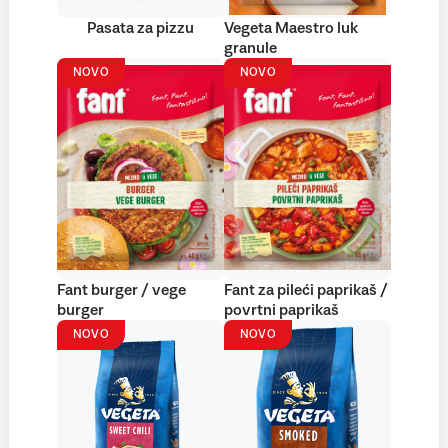
Pasata za pizzu
Vegeta Maestro luk
granule
NOVO
NOVO
Fant burger / vege
Fant za pileći paprikaš /
burger
povrtni paprikaš
NOVO
NOVO