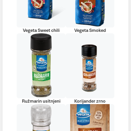
Vegeta Sweet chili
Vegeta Smoked
Ružmarin usitnjeni
Korijander zrno