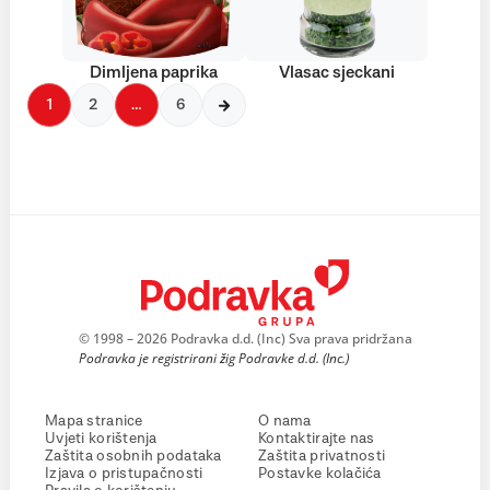
Dimljena paprika
Vlasac sjeckani
1
2
…
6
© 1998 – 2026 Podravka d.d. (Inc) Sva prava pridržana
Podravka je registrirani žig Podravke d.d. (Inc.)
Mapa stranice
O nama
Uvjeti korištenja
Kontaktirajte nas
Zaštita osobnih podataka
Zaštita privatnosti
Izjava o pristupačnosti
Postavke kolačića