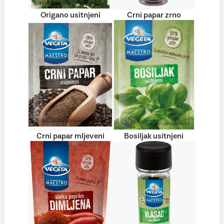
Origano usitnjeni
Crni papar zrno
Crni papar mljeveni
Bosiljak usitnjeni