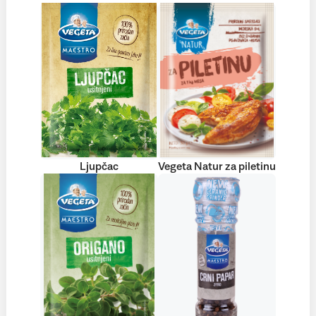
Ljupčac
Vegeta Natur za piletinu