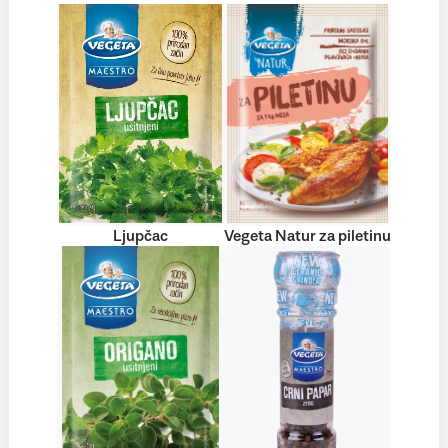
Ljupčac
Vegeta Natur za piletinu