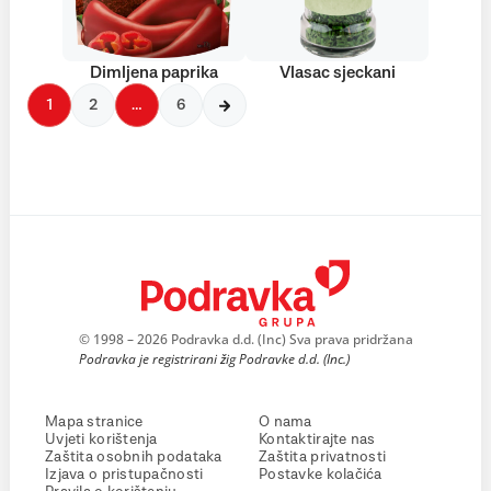
Dimljena paprika
Vlasac sjeckani
1
2
…
6
© 1998 – 2026 Podravka d.d. (Inc) Sva prava pridržana
Podravka je registrirani žig Podravke d.d. (Inc.)
Mapa stranice
O nama
Uvjeti korištenja
Kontaktirajte nas
Zaštita osobnih podataka
Zaštita privatnosti
Izjava o pristupačnosti
Postavke kolačića