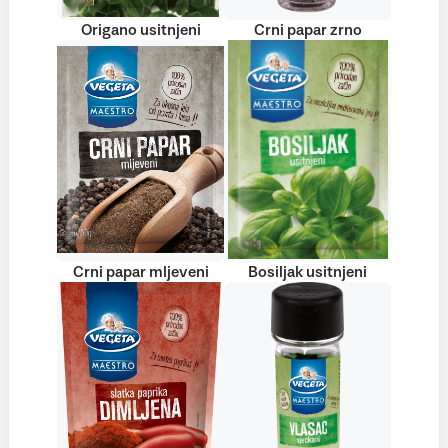
Origano usitnjeni
Crni papar zrno
Crni papar mljeveni
Bosiljak usitnjeni