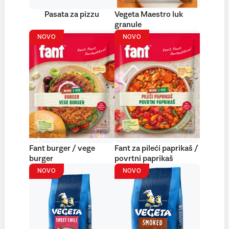
Pasata za pizzu
Vegeta Maestro luk
granule
NOVO
NOVO
Fant burger / vege
Fant za pileći paprikaš /
burger
povrtni paprikaš
NOVO
NOVO