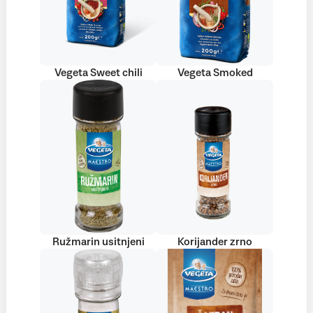
Vegeta Sweet chili
Vegeta Smoked
Ružmarin usitnjeni
Korijander zrno