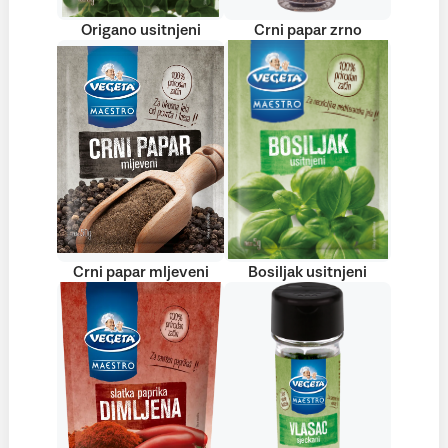
Origano usitnjeni
Crni papar zrno
Crni papar mljeveni
Bosiljak usitnjeni