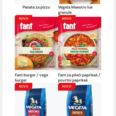
Pasata za pizzu
Vegeta Maestro luk
granule
NOVO
NOVO
Fant burger / vege
Fant za pileći paprikaš /
burger
povrtni paprikaš
NOVO
NOVO