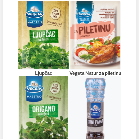
Ljupčac
Vegeta Natur za piletinu