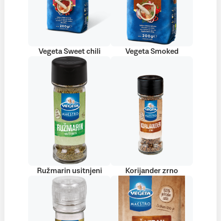
Vegeta Sweet chili
Vegeta Smoked
Ružmarin usitnjeni
Korijander zrno