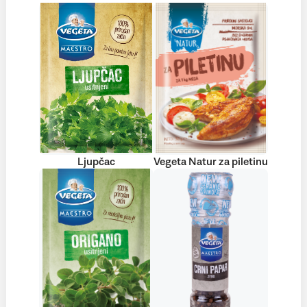
Ljupčac
Vegeta Natur za piletinu