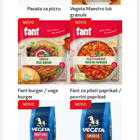
Pasata za pizzu
Vegeta Maestro luk
granule
NOVO
NOVO
Fant burger / vege
Fant za pileći paprikaš /
burger
povrtni paprikaš
NOVO
NOVO