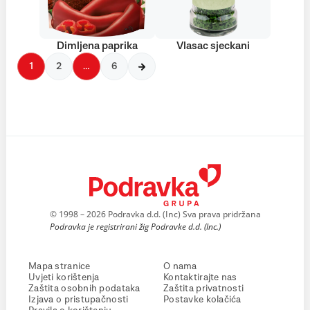
Dimljena paprika
Vlasac sjeckani
1
2
…
6
© 1998 – 2026 Podravka d.d. (Inc) Sva prava pridržana
Podravka je registrirani žig Podravke d.d. (Inc.)
Mapa stranice
O nama
Uvjeti korištenja
Kontaktirajte nas
Zaštita osobnih podataka
Zaštita privatnosti
Izjava o pristupačnosti
Postavke kolačića