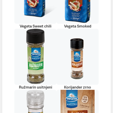
Vegeta Sweet chili
Vegeta Smoked
Ružmarin usitnjeni
Korijander zrno