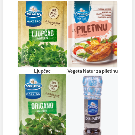
Ljupčac
Vegeta Natur za piletinu