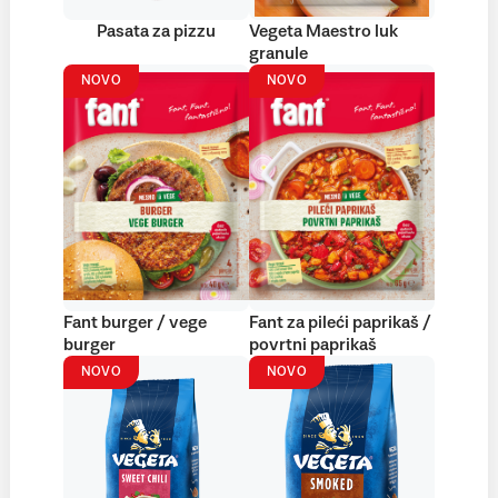
Pasata za pizzu
Vegeta Maestro luk
granule
NOVO
NOVO
Fant burger / vege
Fant za pileći paprikaš /
burger
povrtni paprikaš
NOVO
NOVO