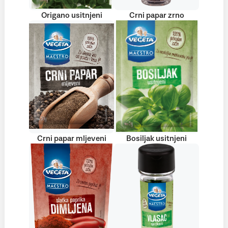
Origano usitnjeni
Crni papar zrno
Crni papar mljeveni
Bosiljak usitnjeni