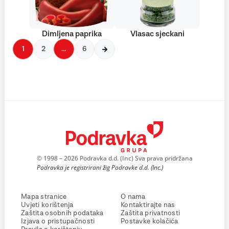
Dimljena paprika
Vlasac sjeckani
1
2
…
6
© 1998 – 2026 Podravka d.d. (Inc) Sva prava pridržana
Podravka je registrirani žig Podravke d.d. (Inc.)
Mapa stranice
O nama
Uvjeti korištenja
Kontaktirajte nas
Zaštita osobnih podataka
Zaštita privatnosti
Izjava o pristupačnosti
Postavke kolačića