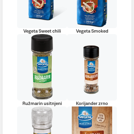
Vegeta Sweet chili
Vegeta Smoked
Ružmarin usitnjeni
Korijander zrno