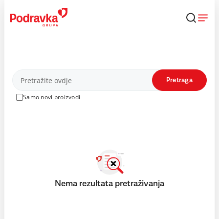
Skip
to
content
Proizvodi
Pretraga
Samo novi proizvodi
Nema rezultata pretraživanja