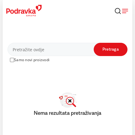
Skip
to
content
Proizvodi
Pretraga
Samo novi proizvodi
Nema rezultata pretraživanja