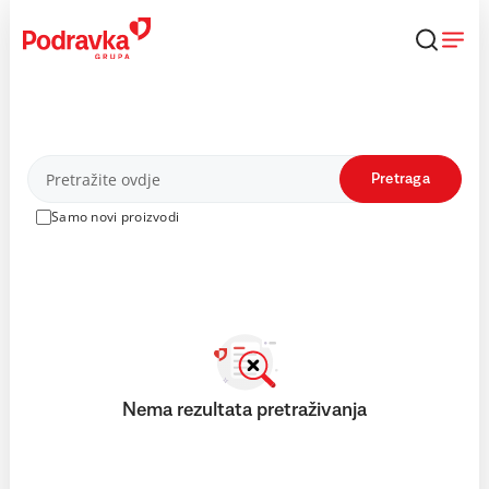
Skip
to
content
Proizvodi
Pretraga
Samo novi proizvodi
Nema rezultata pretraživanja