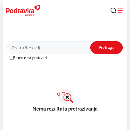
Skip
to
content
Proizvodi
Pretraga
Samo novi proizvodi
Nema rezultata pretraživanja