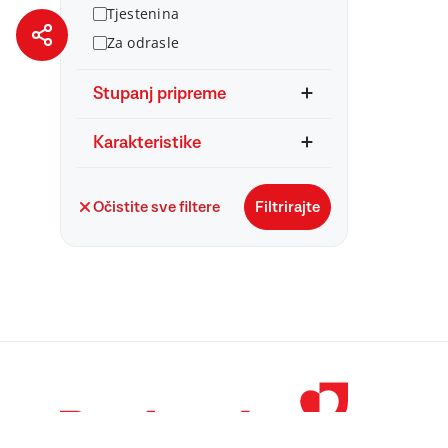
Tjestenina
Za odrasle
Stupanj pripreme
Karakteristike
Očistite sve filtere
Filtrirajte
© 1998 – 2026 
Podravka je regi