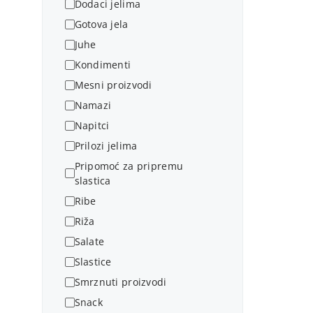
Dodaci jelima
Gotova jela
Juhe
Kondimenti
Mesni proizvodi
Namazi
Napitci
Prilozi jelima
Pripomoć za pripremu
slastica
Ribe
Riža
Salate
Slastice
Smrznuti proizvodi
Snack