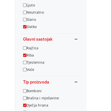
Ljuto
Neutralno
Slano
Slatko
Glavni sastojak
Rajčica
Riba
Tjestenina
Voće
Tip proizvoda
Bomboni
Brašna i mješavine
Dječja hrana