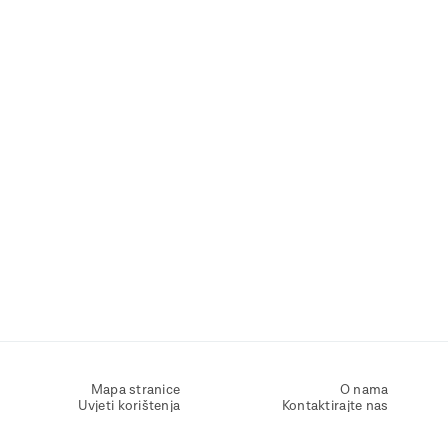
Mapa stranice
O nama
Uvjeti korištenja
Kontaktirajte nas
Zaštita osobnih podataka
Zaštita privatnosti
Izjava o pristupačnosti
Postavke kolačića