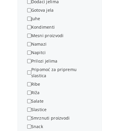
Dodaci jelima
Gotova jela
Juhe
Kondimenti
Mesni proizvodi
Namazi
Napitci
Prilozi jelima
Pripomoć za pripremu
slastica
Ribe
Riža
Salate
Slastice
Smrznuti proizvodi
Snack