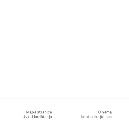
Mapa stranice
O nama
Uvjeti korištenja
Kontaktirajte nas
Zaštita osobnih podataka
Zaštita privatnosti
Izjava o pristupačnosti
Postavke kolačića