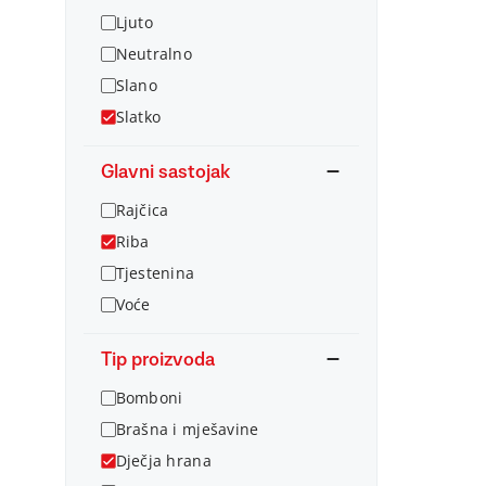
Ljuto
Neutralno
Slano
Slatko
Glavni sastojak
Rajčica
Riba
Tjestenina
Voće
Tip proizvoda
Bomboni
Brašna i mješavine
Dječja hrana