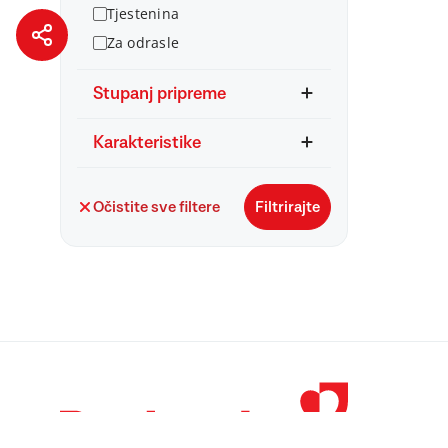
Tjestenina
Za odrasle
Stupanj pripreme
Karakteristike
Očistite sve filtere
Filtrirajte
© 1998 – 2026 
Podravka je regi