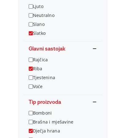
Ljuto
Neutralno
Slano
Slatko
Glavni sastojak
Rajčica
Riba
Tjestenina
Voće
Tip proizvoda
Bomboni
Brašna i mješavine
Dječja hrana