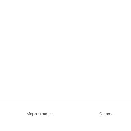
Mapa stranice
O nama
Uvjeti korištenja
Kontaktirajte nas
Zaštita osobnih podataka
Zaštita privatnosti
Izjava o pristupačnosti
Postavke kolačića