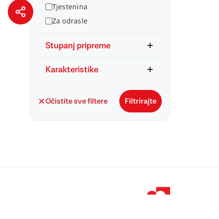
Tjestenina
Za odrasle
Stupanj pripreme
Karakteristike
Očistite sve filtere
Filtrirajte
© 1998 – 2026 
Podravka je regi