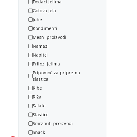
Dodaci jelima
Gotova jela
Juhe
Kondimenti
Mesni proizvodi
Namazi
Napitci
Prilozi jelima
Pripomoć za pripremu
slastica
Ribe
Riža
Salate
Slastice
Smrznuti proizvodi
Snack