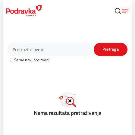
Skip
to
content
Proizvodi
Pretraga
Samo novi proizvodi
Nema rezultata pretraživanja