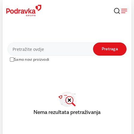
Skip
to
content
Proizvodi
Pretraga
Samo novi proizvodi
Nema rezultata pretraživanja